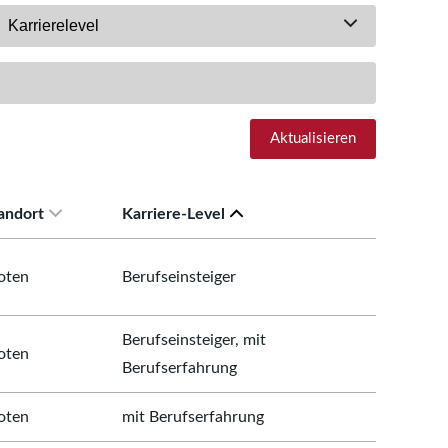
Karrierelevel
Aktualisieren
andort
Karriere-Level
oten
Berufseinsteiger
Berufseinsteiger, mit
oten
Berufserfahrung
oten
mit Berufserfahrung