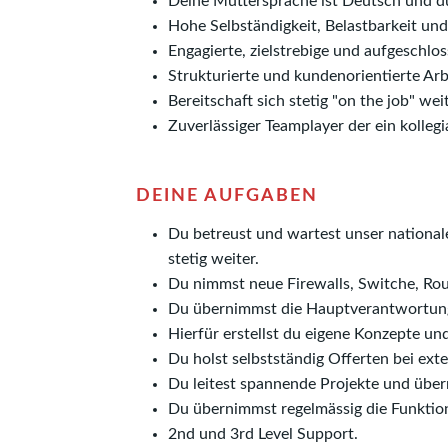
Deine Muttersprache ist Deutsch und du
Hohe Selbständigkeit, Belastbarkeit und 
Engagierte, zielstrebige und aufgeschlos
Strukturierte und kundenorientierte Arb
Bereitschaft sich stetig "on the job" wei
Zuverlässiger Teamplayer der ein kolleg
DEINE AUFGABEN
Du betreust und wartest unser national
stetig weiter.
Du nimmst neue Firewalls, Switche, Rout
Du übernimmst die Hauptverantwortung
Hierfür erstellst du eigene Konzepte un
Du holst selbstständig Offerten bei exte
Du leitest spannende Projekte und übe
Du übernimmst regelmässig die Funktion
2nd und 3rd Level Support.