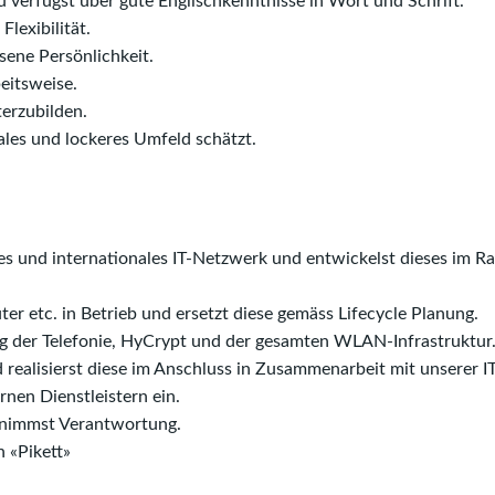
 verfügst über gute Englischkenntnisse in Wort und Schrift.
Flexibilität.
sene Persönlichkeit.
eitsweise.
terzubilden.
iales und lockeres Umfeld schätzt.
es und internationales IT-Netzwerk und entwickelst dieses im 
er etc. in Betrieb und ersetzt diese gemäss Lifecycle Planung.
 der Telefonie, HyCrypt und der gesamten WLAN-Infrastruktur
d realisierst diese im Anschluss in Zusammenarbeit mit unserer I
rnen Dienstleistern ein.
rnimmst Verantwortung.
 «Pikett»