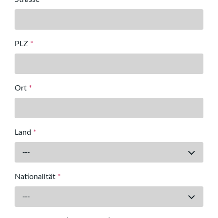
PLZ
*
Ort
*
Land
*
---
Nationalität
*
---