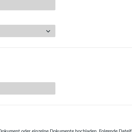
okument oder einzelne Dokumente hochladen. Folgende Dateifo