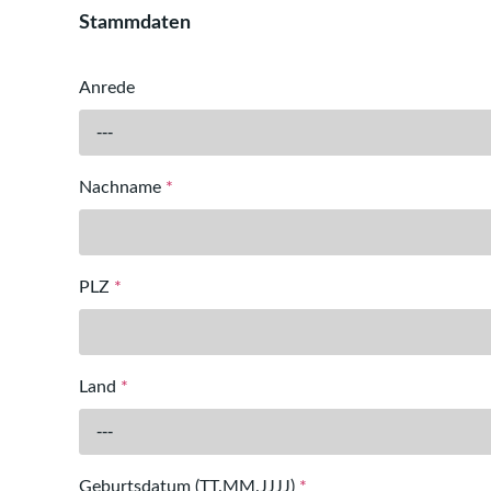
Stammdaten
Anrede
---
Nachname
*
PLZ
*
Land
*
---
Geburtsdatum (TT.MM.JJJJ)
*