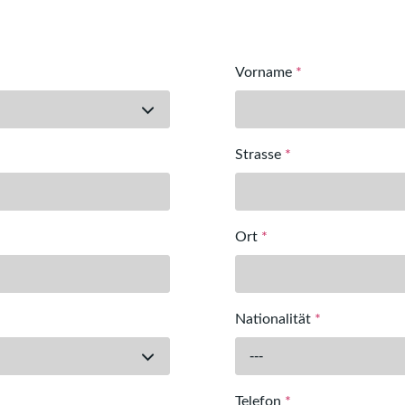
Vorname
*
Strasse
*
Ort
*
Nationalität
*
---
Telefon
*